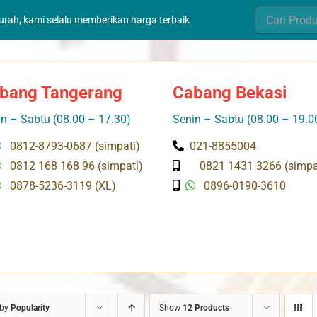
Search
murah, kami selalu memberikan harga terbaik
for:
bang Tangerang
Cabang Bekasi
n – Sabtu (08.00 – 17.30)
Senin – Sabtu (08.00 – 19.0
0812-8793-0687 (simpati)
021-8855004
0812 168 168 96 (simpati)
0821 1431 3266 (simpa
0878-5236-3119 (XL)
0896-0190-3610
 by
Popularity
Show
12 Products