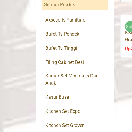
Semua Produk
Aksesoris Furniture
Sal
KS
Bufet Tv Pendek
Gra
At
Bufet Tv Tinggi
Rp
Filing Cabinet Besi
Kamar Set Minimalis Dan
Anak
Kasur Busa
Kitchen Set Expo
Kitchen Set Graver