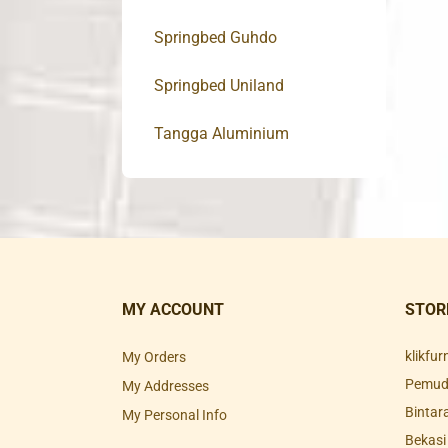
Springbed Guhdo
Springbed Uniland
Tangga Aluminium
MY ACCOUNT
STOR
klikfu
My Orders
Pemuda
My Addresses
Bintar
My Personal Info
Bekasi