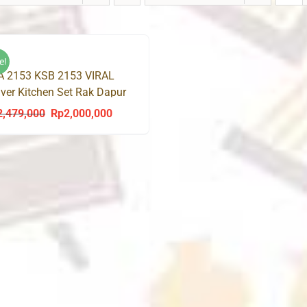
e!
A 2153 KSB 2153 VIRAL
ver Kitchen Set Rak Dapur
as Bawah
2,479,000
Rp
2,000,000
Original
Current
price
price
was:
is:
Rp2,479,000.
Rp2,000,000.