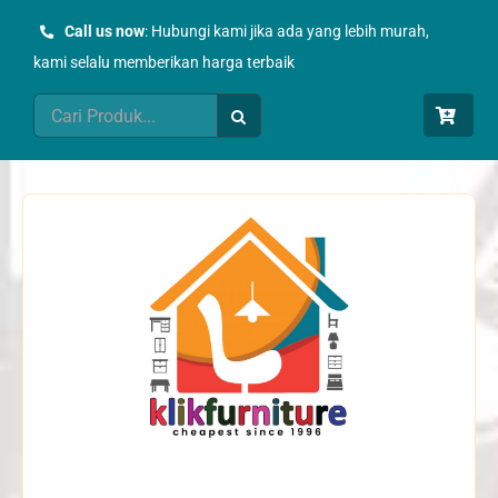
Skip
Call us now
: Hubungi kami jika ada yang lebih murah,
to
kami selalu memberikan harga terbaik
content
Search
for: