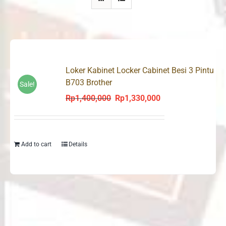
Loker Kabinet Locker Cabinet Besi 3 Pintu
B703 Brother
Sale!
Rp
1,400,000
Rp
1,330,000
Original
Current
price
price
was:
is:
Rp1,400,000.
Rp1,330,000.
Add to cart
Details