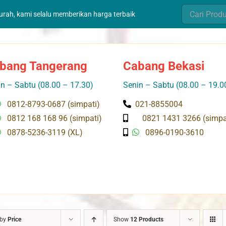
Search
murah, kami selalu memberikan harga terbaik
for:
bang Tangerang
Cabang Bekasi
n – Sabtu (08.00 – 17.30)
Senin – Sabtu (08.00 – 19.0
0812-8793-0687 (simpati)
021-8855004
0812 168 168 96 (simpati)
0821 1431 3266 (simpa
0878-5236-3119 (XL)
0896-0190-3610
 by
Price
Show
12 Products