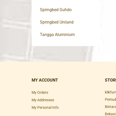
Springbed Guhdo
Springbed Uniland
Tangga Aluminium
MY ACCOUNT
STOR
klikfu
My Orders
Pemuda
My Addresses
Bintar
My Personal Info
Bekasi