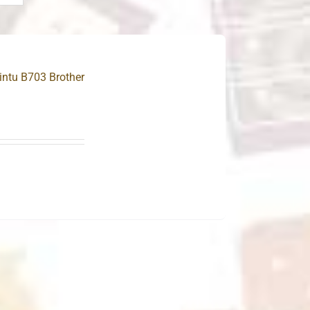
intu B703 Brother
.