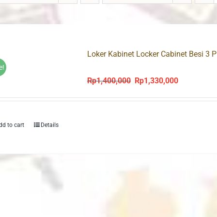
Loker Kabinet Locker Cabinet Besi 3 P
e!
Rp
1,400,000
Rp
1,330,000
Original
Current
price
price
was:
is:
Rp1,400,000.
Rp1,330,000
dd to cart
Details