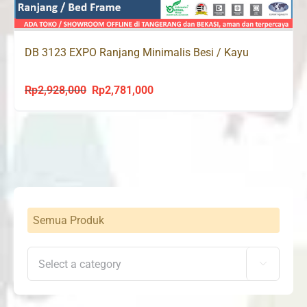
DB 3123 EXPO Ranjang Minimalis Besi / Kayu
Rp
2,928,000
Rp
2,781,000
Original
Current
price
price
was:
is:
Rp2,928,000.
Rp2,781,000.
Semua Produk
