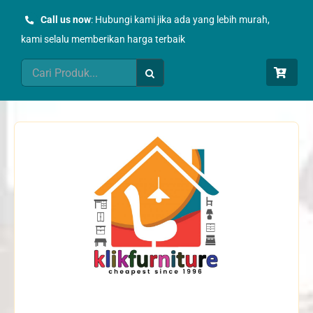
Skip
Call us now
: Hubungi kami jika ada yang lebih murah,
to
kami selalu memberikan harga terbaik
content
Search
for: