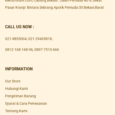
klikfurniture.com, Cabang Bekasi : Jalan Pemuda No 9, Dekat
Pasar Kranji/ Bintara Sebrang Apotik Pemuda 30 Bekasi Barat
CALL US NOW :
021-8855004
,
021-29405818
,
0812-168-168-96
,
0897-7515-666
INFORMATION
Our Store
Hubungi Kami
Pengiriman Barang
Syarat & Cara Pemesanan
Tentang Kami