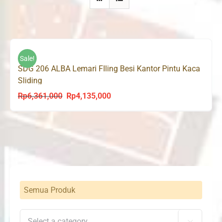
Sale!
SDG 206 ALBA Lemari FIling Besi Kantor Pintu Kaca
Sliding
Rp
6,361,000
Rp
4,135,000
Original
Current
price
price
was:
is:
Rp6,361,000.
Rp4,135,000.
Semua Produk
