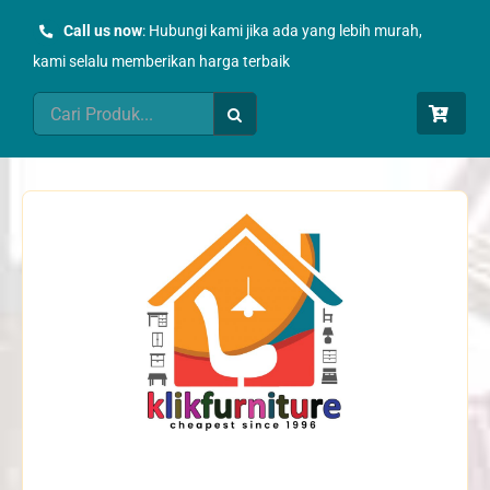
Skip
Call us now
: Hubungi kami jika ada yang lebih murah,
to
kami selalu memberikan harga terbaik
content
Search
for: