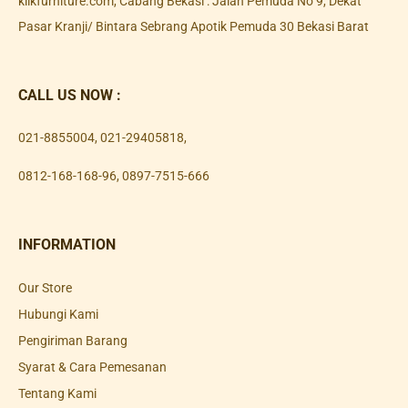
klikfurniture.com, Cabang Bekasi : Jalan Pemuda No 9, Dekat
Pasar Kranji/ Bintara Sebrang Apotik Pemuda 30 Bekasi Barat
CALL US NOW :
021-8855004
,
021-29405818
,
0812-168-168-96
,
0897-7515-666
INFORMATION
Our Store
Hubungi Kami
Pengiriman Barang
Syarat & Cara Pemesanan
Tentang Kami