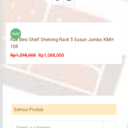
Sale!
Rak Besi Shelf Shelving Rack 5 Susun Jumbo KMH
108
Rp
1,298,000
Rp
1,088,000
Original
Current
price
price
was:
is:
Rp1,298,000.
Rp1,088,000.
Semua Produk
