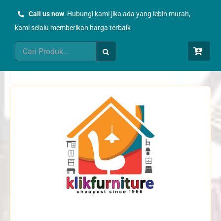
Skip
Call us now
: Hubungi kami jika ada yang lebih murah,
to
kami selalu memberikan harga terbaik
content
Search
for: