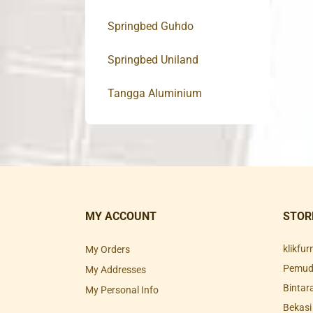
Springbed Guhdo
Springbed Uniland
Tangga Aluminium
MY ACCOUNT
STOR
klikfu
My Orders
Pemuda
My Addresses
Bintar
My Personal Info
Bekasi