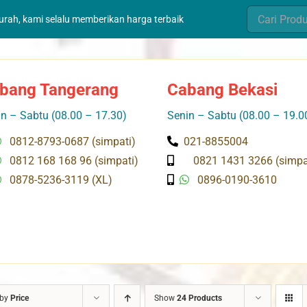
Search
murah, kami selalu memberikan harga terbaik
for:
bang Tangerang
Cabang Bekasi
n – Sabtu (08.00 – 17.30)
Senin – Sabtu (08.00 – 19.0
0812-8793-0687 (simpati)
021-8855004
0812 168 168 96 (simpati)
0821 1431 3266 (simpa
0878-5236-3119 (XL)
0896-0190-3610
 by
Price
Show
24 Products