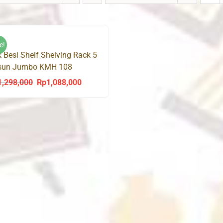
e!
 Besi Shelf Shelving Rack 5
sun Jumbo KMH 108
1,298,000
Rp
1,088,000
Original
Current
price
price
was:
is:
Rp1,298,000.
Rp1,088,000.