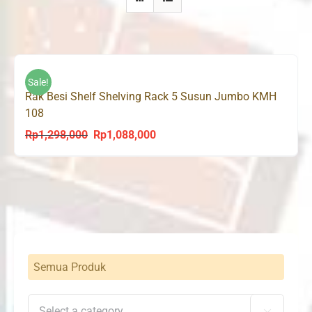
Sale!
Rak Besi Shelf Shelving Rack 5 Susun Jumbo KMH
108
Rp
1,298,000
Rp
1,088,000
Original
Current
price
price
was:
is:
Rp1,298,000.
Rp1,088,000.
Semua Produk
