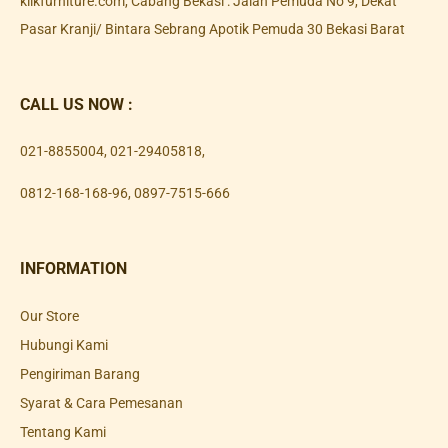
klikfurniture.com, Cabang Bekasi : Jalan Pemuda No 9, Dekat
Pasar Kranji/ Bintara Sebrang Apotik Pemuda 30 Bekasi Barat
CALL US NOW :
021-8855004
,
021-29405818
,
0812-168-168-96
,
0897-7515-666
INFORMATION
Our Store
Hubungi Kami
Pengiriman Barang
Syarat & Cara Pemesanan
Tentang Kami