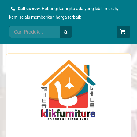
Skip
Call us now
: Hubungi kami jika ada yang lebih murah,
to
kami selalu memberikan harga terbaik
content
Search
for: