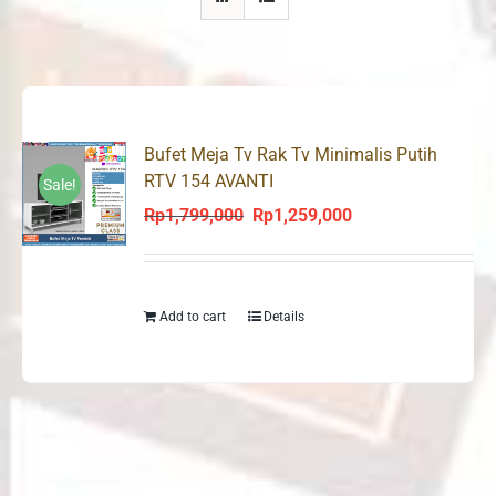
Bufet Meja Tv Rak Tv Minimalis Putih
RTV 154 AVANTI
Sale!
Rp
1,799,000
Rp
1,259,000
Original
Current
price
price
was:
is:
Rp1,799,000.
Rp1,259,000.
Add to cart
Details