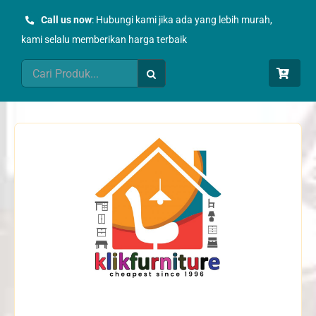
Skip
Call us now
: Hubungi kami jika ada yang lebih murah,
to
kami selalu memberikan harga terbaik
content
Search
for: