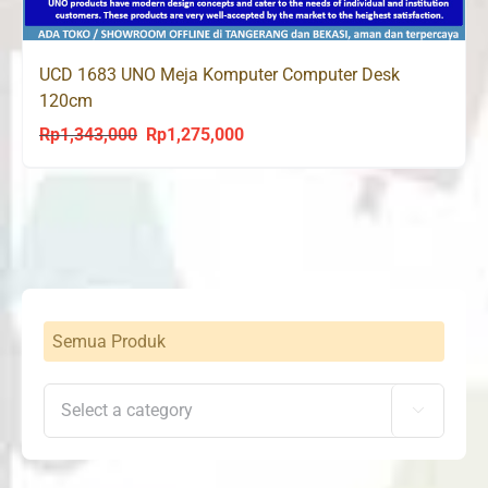
UCD 1683 UNO Meja Komputer Computer Desk
120cm
Rp
1,343,000
Rp
1,275,000
Original
Current
price
price
was:
is:
Rp1,343,000.
Rp1,275,000.
Semua Produk
