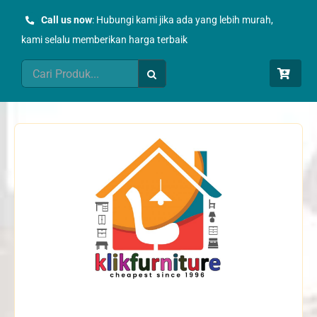
Skip
Call us now
: Hubungi kami jika ada yang lebih murah,
to
kami selalu memberikan harga terbaik
content
Search
for: