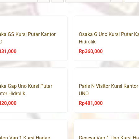
ka GS Kursi Putar Kantor
Osaka G Uno Kursi Putar K
O
Hidrolik
331,000
Rp
360,000
ka Gap Uno Kursi Putar
Paris N Visitor Kursi Kantor
tor Hidrolik
UNO
420,000
Rp
481,000
ton Vap 1 Kursi Hadap
Geneva Vap 1 Uno Kursi H