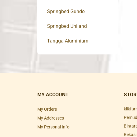
Springbed Guhdo
Springbed Uniland
Tangga Aluminium
MY ACCOUNT
STOR
klikfu
My Orders
Pemuda
My Addresses
Bintar
My Personal Info
Bekasi