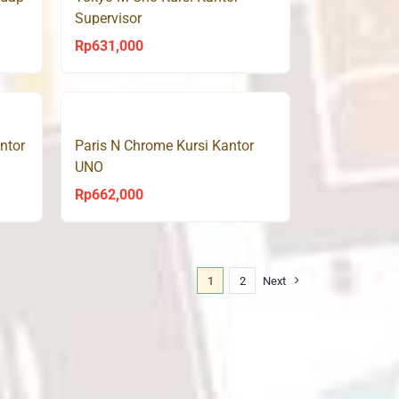
Supervisor
Rp
631,000
ntor
Paris N Chrome Kursi Kantor
UNO
Rp
662,000
1
2
Next