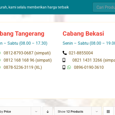
Search
murah, kami selalu memberikan harga terbaik
for:
bang Tangerang
Cabang Bekasi
n – Sabtu (08.00 – 17.30)
Senin – Sabtu (08.00 – 19.0
0812-8793-0687 (simpati)
021-8855004
0812 168 168 96 (simpati)
0821 1431 3266 (simpa
0878-5236-3119 (XL)
0896-0190-3610
 by
Price
Show
12 Products