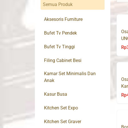
Semua Produk
Aksesoris Furniture
Osa
Bufet Tv Pendek
UN
Bufet Tv Tinggi
Rp
Filing Cabinet Besi
Kamar Set Minimalis Dan
Osa
Anak
Kan
Kasur Busa
Rp
Kitchen Set Expo
Kitchen Set Graver
Bos