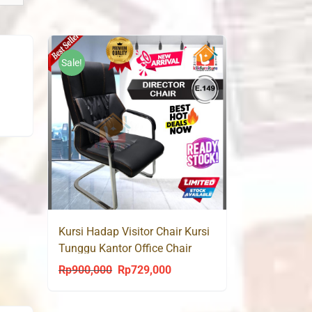
Sale!
Kursi Hadap Visitor Chair Kursi
Tunggu Kantor Office Chair
E149
Rp
900,000
Rp
729,000
Original
Current
price
price
was:
is: