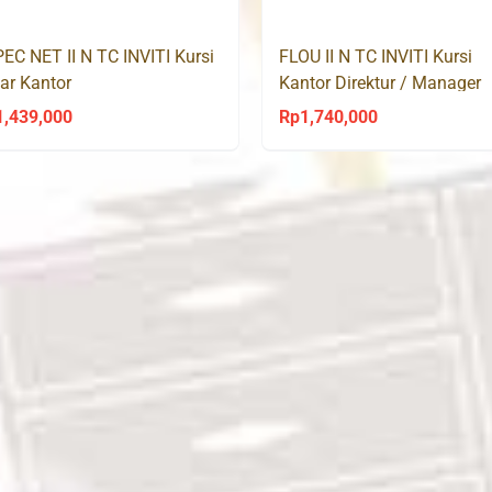
Rp650,000.
Rp379,000.
EC NET II N TC INVITI Kursi
FLOU II N TC INVITI Kursi
ar Kantor
Kantor Direktur / Manager
1,439,000
Rp
1,740,000