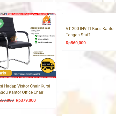
e!
VT 200 INVITI Kursi Kantor
Tangan Staff
Rp
560,000
si Hadap Visitor Chair Kursi
ggu Kantor Office Chair
09
650,000
Rp
379,000
Original
Current
price
price
was:
is: