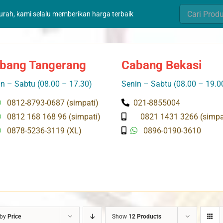
Search
murah, kami selalu memberikan harga terbaik
for:
bang Tangerang
Cabang Bekasi
n – Sabtu (08.00 – 17.30)
Senin – Sabtu (08.00 – 19.0
0812-8793-0687 (simpati)
021-8855004
0812 168 168 96 (simpati)
0821 1431 3266 (simpa
0878-5236-3119 (XL)
0896-0190-3610
 by
Price
Show
12 Products