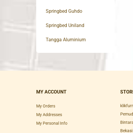
Springbed Guhdo
Springbed Uniland
Tangga Aluminium
MY ACCOUNT
STOR
klikfu
My Orders
Pemuda
My Addresses
Bintar
My Personal Info
Bekasi