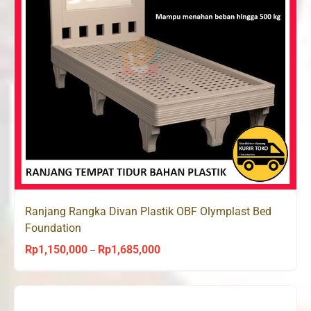
Ranjang Rangka Divan Plastik OBF Olymplast Bed
Foundation
Rp
1,150,000
Rp
1,685,000
Price
–
range:
Rp1,150,000
through