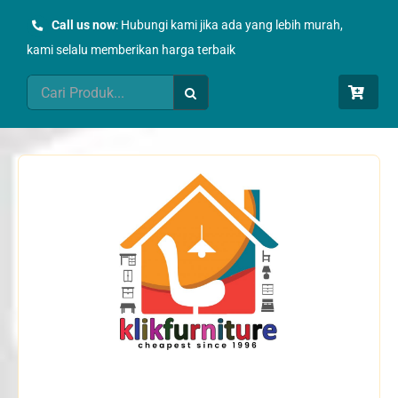
Skip
Call us now
: Hubungi kami jika ada yang lebih murah,
to
kami selalu memberikan harga terbaik
content
Search
for: