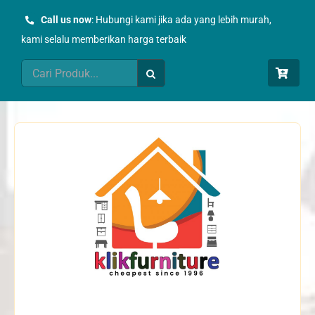
Skip
Call us now
: Hubungi kami jika ada yang lebih murah,
to
kami selalu memberikan harga terbaik
content
Search
for: