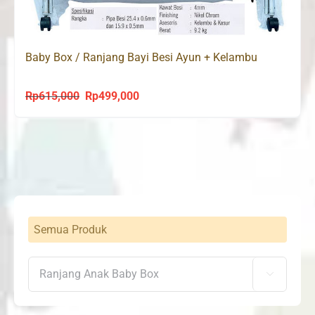
Baby Box / Ranjang Bayi Besi Ayun + Kelambu
Rp
615,000
Rp
499,000
Original
Current
price
price
was:
is:
Rp615,000.
Rp499,000.
Semua Produk
