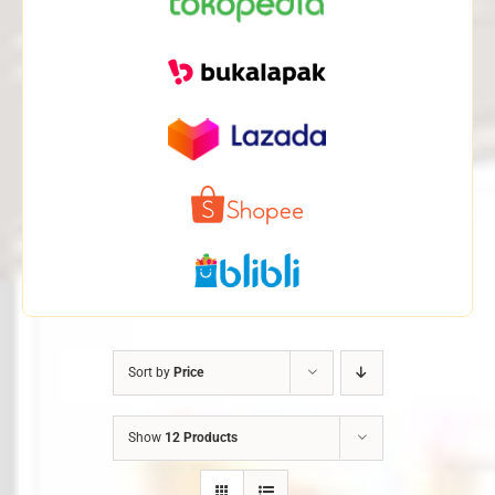
Sort by
Price
Show
12 Products