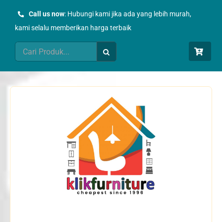
Skip
Call us now
: Hubungi kami jika ada yang lebih murah,
to
kami selalu memberikan harga terbaik
content
Search
for: