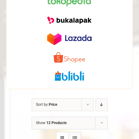
Sort by
Price
Show
12 Products