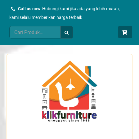
Skip
Call us now
: Hubungi kami jika ada yang lebih murah,
to
kami selalu memberikan harga terbaik
content
Search
for: