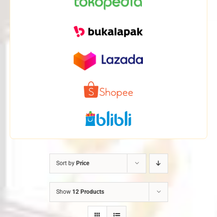
Sort by
Price
Show
12 Products