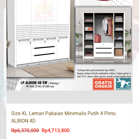
Size XL Lemari Pakaian Minimalis Putih 4 Pintu
ALBION 4D
Rp
6,370,000
Rp
4,713,800
Original
Current