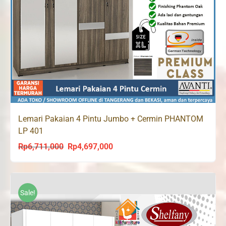
Lemari Pakaian 4 Pintu Jumbo + Cermin PHANTOM
LP 401
Rp
6,711,000
Rp
4,697,000
Original
Current
price
price
was:
is:
Rp6,711,000.
Rp4,697,000.
Sale!