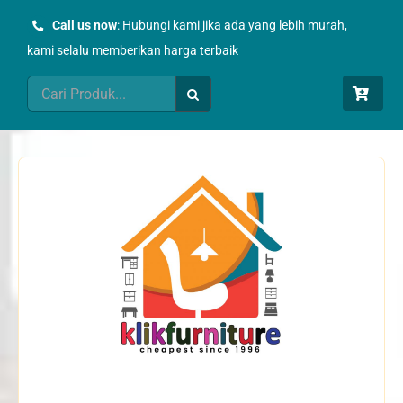
Skip
Call us now
: Hubungi kami jika ada yang lebih murah,
to
kami selalu memberikan harga terbaik
content
Search
for: