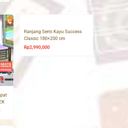
Ranjang Semi Kayu Success
Classic 180×200 cm
Rp
2,990,000
mpat
EK
0
Price
range:
Rp2,930,000