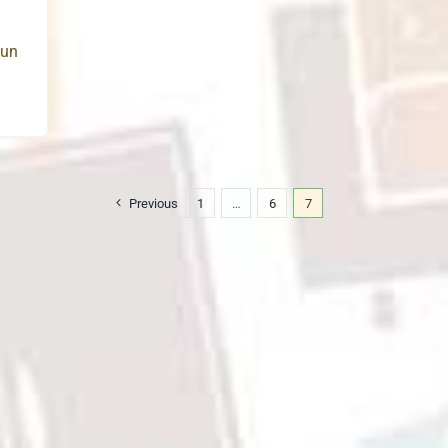
through
sun
Rp3,060,000
Previous
1
…
6
7