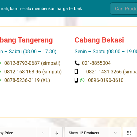
Search
murah, kami selalu memberikan harga terbaik
for:
bang Tangerang
Cabang Bekasi
n – Sabtu (08.00 – 17.30)
Senin – Sabtu (08.00 – 19.0
0812-8793-0687 (simpati)
021-8855004
0812 168 168 96 (simpati)
0821 1431 3266 (simpa
0878-5236-3119 (XL)
0896-0190-3610
 by
Price
Show
12 Products