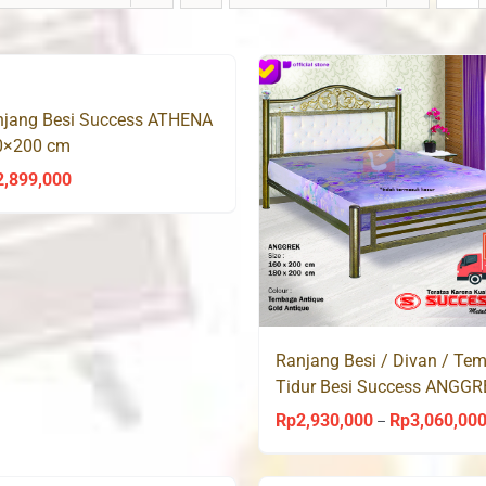
njang Besi Success ATHENA
0×200 cm
2,899,000
Ranjang Besi / Divan / Te
Tidur Besi Success ANGGR
Rp
2,930,000
Rp
3,060,00
–