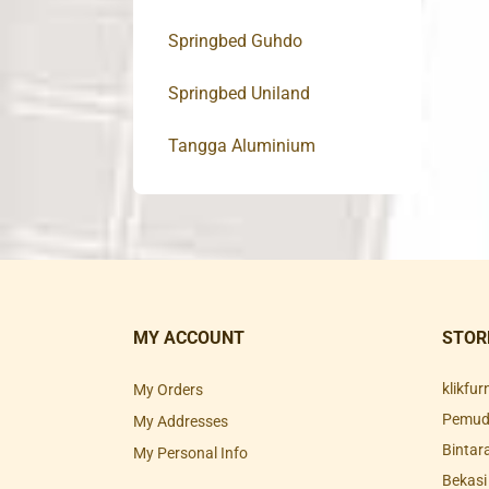
Springbed Guhdo
Springbed Uniland
Tangga Aluminium
MY ACCOUNT
STOR
klikfu
My Orders
Pemuda
My Addresses
Bintar
My Personal Info
Bekasi