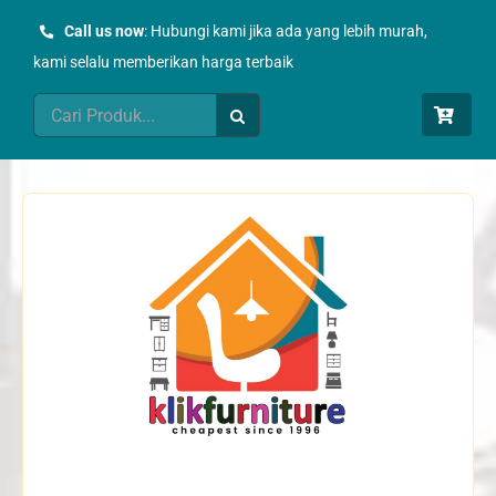
Skip
Call us now
: Hubungi kami jika ada yang lebih murah,
to
kami selalu memberikan harga terbaik
content
Search
for: