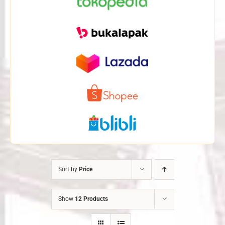
Sort by
Price
Show
12 Products