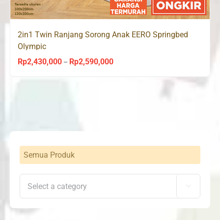
2in1 Twin Ranjang Sorong Anak EERO Springbed
Olympic
Rp
2,430,000
Rp
2,590,000
Price
–
range:
Rp2,430,000
through
Rp2,590,000
Semua Produk
