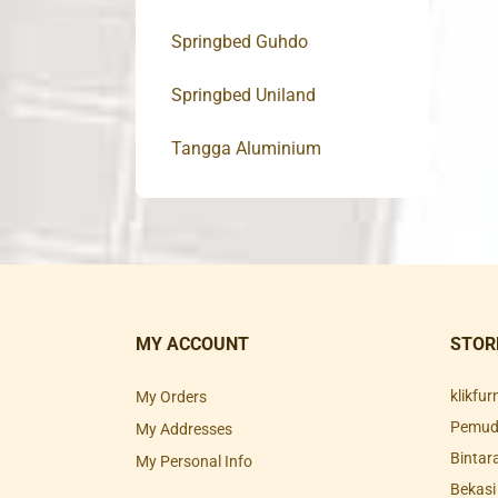
Springbed Guhdo
Springbed Uniland
Tangga Aluminium
MY ACCOUNT
STOR
klikfu
My Orders
Pemuda
My Addresses
Bintar
My Personal Info
Bekasi