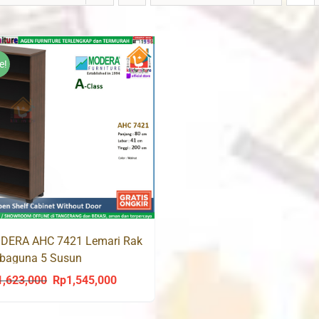
e!
DERA AHC 7421 Lemari Rak
rbaguna 5 Susun
1,623,000
Rp
1,545,000
Original
Current
price
price