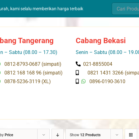
Search
murah, kami selalu memberikan harga terbaik
for:
bang Tangerang
Cabang Bekasi
n – Sabtu (08.00 – 17.30)
Senin – Sabtu (08.00 – 19.0
0812-8793-0687 (simpati)
021-8855004
0812 168 168 96 (simpati)
0821 1431 3266 (simpa
0878-5236-3119 (XL)
0896-0190-3610
 by
Price
Show
12 Products