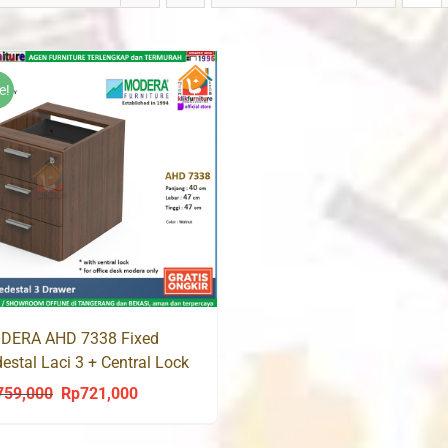
e!
DERA AHD 7338 Fixed
estal Laci 3 + Central Lock
759,000
Rp
721,000
Original
Current
price
price