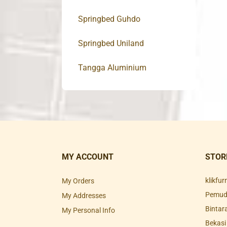
Springbed Guhdo
Springbed Uniland
Tangga Aluminium
MY ACCOUNT
STOR
klikfu
My Orders
Pemuda
My Addresses
Bintar
My Personal Info
Bekasi