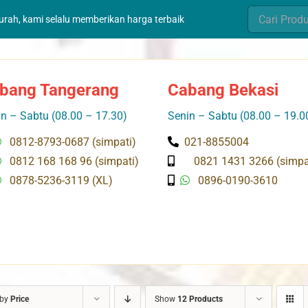
Search
murah, kami selalu memberikan harga terbaik
for:
bang Tangerang
Cabang Bekasi
n – Sabtu (08.00 – 17.30)
Senin – Sabtu (08.00 – 19.0
0812-8793-0687 (simpati)
021-8855004
0812 168 168 96 (simpati)
0821 1431 3266 (simpa
0878-5236-3119 (XL)
0896-0190-3610
 by
Price
Show
12 Products