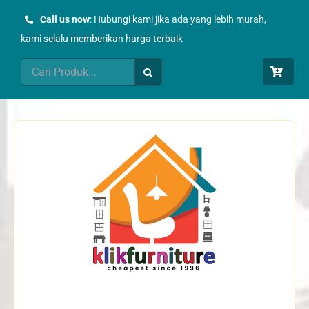
Skip
Call us now
: Hubungi kami jika ada yang lebih murah,
to
kami selalu memberikan harga terbaik
content
Search
for: