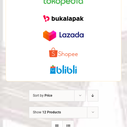
Sort by
Price
Show
12 Products