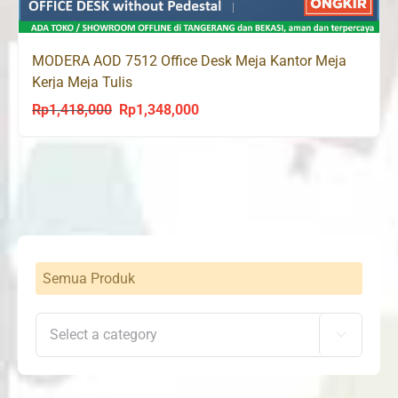
MODERA AOD 7512 Office Desk Meja Kantor Meja
Kerja Meja Tulis
Rp
1,418,000
Rp
1,348,000
Original
Current
price
price
was:
is:
Rp1,418,000.
Rp1,348,000.
Semua Produk
