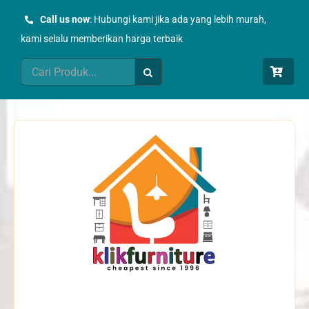
Skip
Call us now
: Hubungi kami jika ada yang lebih murah,
to
kami selalu memberikan harga terbaik
content
Search
for: