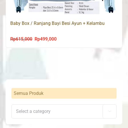
Baby Box / Ranjang Bayi Besi Ayun + Kelambu
Rp
615,000
Rp
499,000
Original
Current
price
price
was:
is:
Rp615,000.
Rp499,000.
Semua Produk
