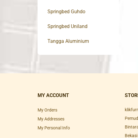
Springbed Guhdo
Springbed Uniland
Tangga Aluminium
MY ACCOUNT
STOR
klikfu
My Orders
Pemuda
My Addresses
Bintar
My Personal Info
Bekasi