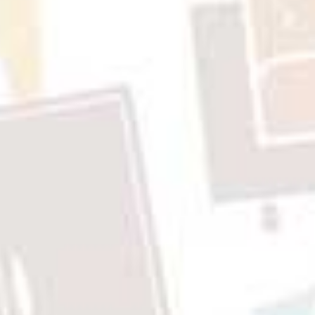
Rp1,660,000
through
Rp2,452,000