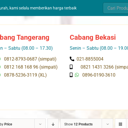
Search
murah, kami selalu memberikan harga terbaik
for:
bang Tangerang
Cabang Bekasi
n – Sabtu (08.00 – 17.30)
Senin – Sabtu (08.00 – 19.0
0812-8793-0687 (simpati)
021-8855004
0812 168 168 96 (simpati)
0821 1431 3266 (simpa
0878-5236-3119 (XL)
0896-0190-3610
 by
Price
Show
12 Products