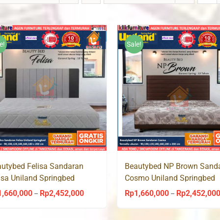
e!
Sale!
utybed Felisa Sandaran
Beautybed NP Brown Sand
isa Uniland Springbed
Cosmo Uniland Springbed
1,660,000
Rp
2,452,000
Rp
1,660,000
Rp
2,452,00
Price
–
–
range: