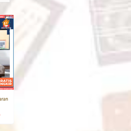
aran
0
Price
range: