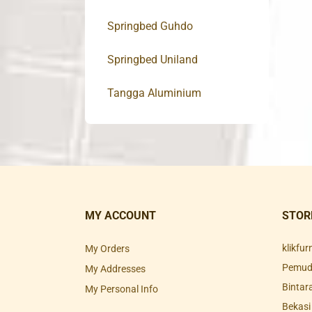
Springbed Guhdo
Springbed Uniland
Tangga Aluminium
MY ACCOUNT
STOR
klikfu
My Orders
Pemuda
My Addresses
Bintar
My Personal Info
Bekasi