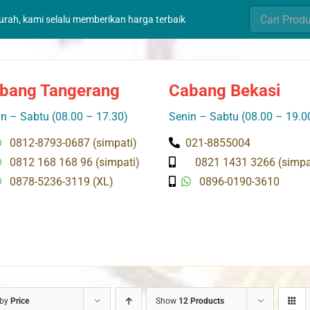
Search
murah, kami selalu memberikan harga terbaik
for:
bang Tangerang
Cabang Bekasi
n – Sabtu (08.00 – 17.30)
Senin – Sabtu (08.00 – 19.0
0812-8793-0687 (simpati)
021-8855004
0812 168 168 96 (simpati)
0821 1431 3266 (simpa
0878-5236-3119 (XL)
0896-0190-3610
 by
Price
Show
12 Products