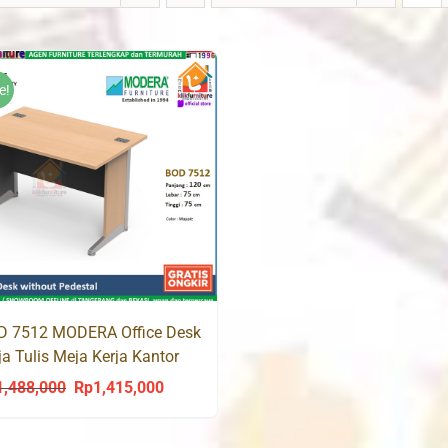
e!
D 7512 MODERA Office Desk
a Tulis Meja Kerja Kantor
1,488,000
Rp
1,415,000
Original
Current
price
price
was:
is: