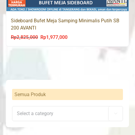
Sideboard Bufet Meja Samping Minimalis Putih SB
200 AVANTI
Rp
2,825,000
Rp
1,977,000
Original
Current
price
price
was:
is:
Rp2,825,000.
Rp1,977,000.
Semua Produk
