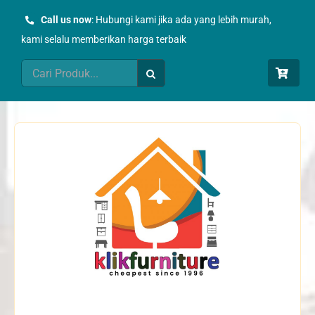
Skip
Call us now
: Hubungi kami jika ada yang lebih murah,
to
kami selalu memberikan harga terbaik
content
Search
for: