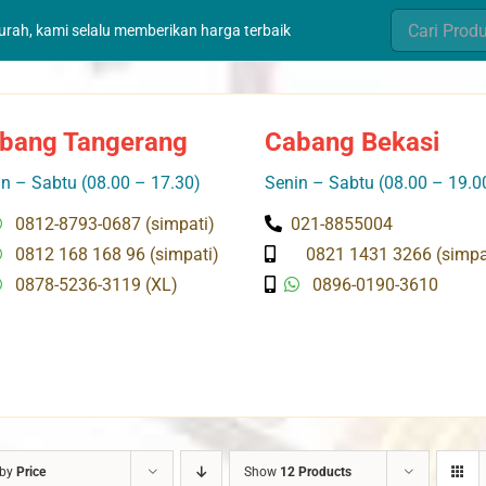
Search
murah, kami selalu memberikan harga terbaik
for:
bang Tangerang
Cabang Bekasi
n – Sabtu (08.00 – 17.30)
Senin – Sabtu (08.00 – 19.0
0812-8793-0687 (simpati)
021-8855004
0812 168 168 96 (simpati)
0821 1431 3266 (simpa
0878-5236-3119 (XL)
0896-0190-3610
 by
Price
Show
12 Products