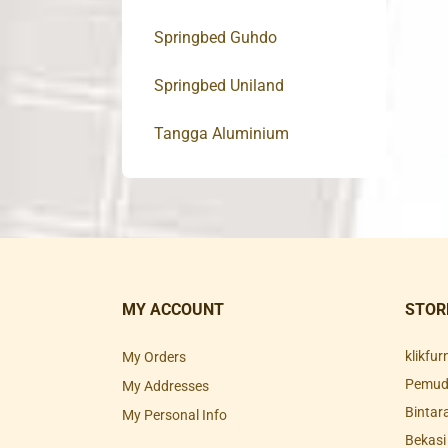
Springbed Guhdo
Springbed Uniland
Tangga Aluminium
MY ACCOUNT
STOR
klikfu
My Orders
Pemuda
My Addresses
Bintar
My Personal Info
Bekasi