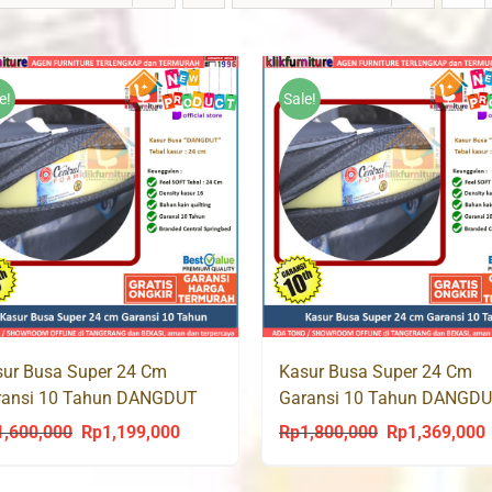
e!
Sale!
ur Busa Super 24 Cm
Kasur Busa Super 24 Cm
ransi 10 Tahun DANGDUT
Garansi 10 Tahun DANGD
tral 160×200 cm
Central 180×200 cm
1,600,000
Rp
1,199,000
Rp
1,800,000
Rp
1,369,000
Original
Current
Original
C
price
price
price
p