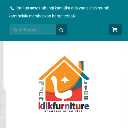
Skip
Call us now
: Hubungi kami jika ada yang lebih murah,
to
kami selalu memberikan harga terbaik
content
Search
for: