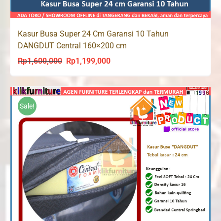
Kasur Busa Super 24 Cm Garansi 10 Tahun
DANGDUT Central 160×200 cm
Rp
1,600,000
Rp
1,199,000
Original
Current
price
price
was:
is:
Rp1,600,000.
Rp1,199,000.
Sale!