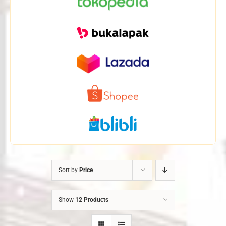
Sort by
Price
Show
12 Products