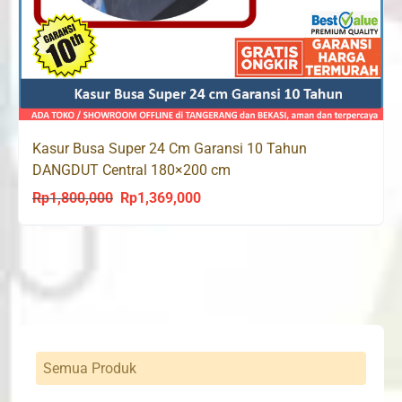
Kasur Busa Super 24 Cm Garansi 10 Tahun
DANGDUT Central 180×200 cm
Rp
1,800,000
Rp
1,369,000
Original
Current
price
price
was:
is:
Rp1,800,000.
Rp1,369,000.
Semua Produk