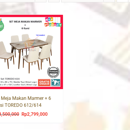
e!
 Meja Makan Marmer + 6
rsi TOREDO 612/614
3,500,000
Rp
2,799,000
Original
Current
price
price