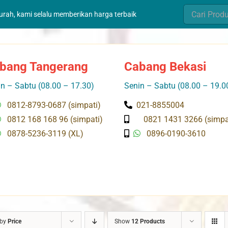
Search
murah, kami selalu memberikan harga terbaik
for:
bang Tangerang
Cabang Bekasi
n – Sabtu (08.00 – 17.30)
Senin – Sabtu (08.00 – 19.0
0812-8793-0687 (simpati)
021-8855004
0812 168 168 96 (simpati)
0821 1431 3266 (simpa
0878-5236-3119 (XL)
0896-0190-3610
 by
Price
Show
12 Products