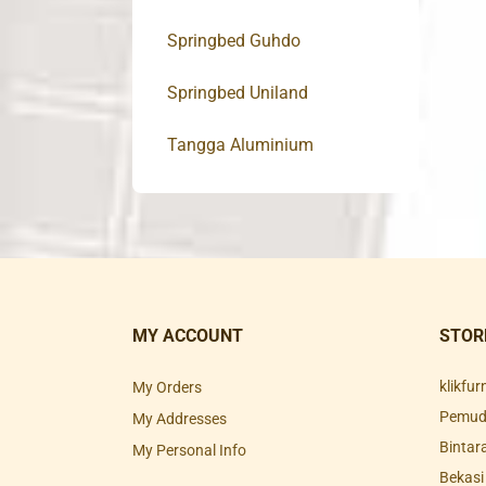
Springbed Guhdo
Springbed Uniland
Tangga Aluminium
MY ACCOUNT
STOR
klikfu
My Orders
Pemuda
My Addresses
Bintar
My Personal Info
Bekasi