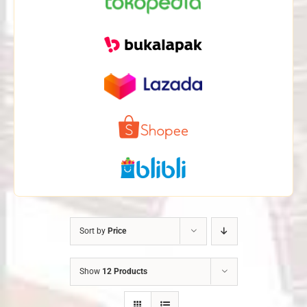
Sort by
Price
Show
12 Products