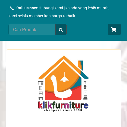
Skip
Call us now
: Hubungi kami jika ada yang lebih murah,
to
kami selalu memberikan harga terbaik
content
Search
for: