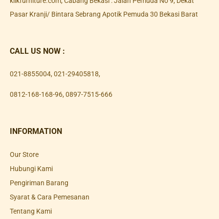
klikfurniture.com, Cabang Bekasi : Jalan Pemuda No 9, Dekat
Pasar Kranji/ Bintara Sebrang Apotik Pemuda 30 Bekasi Barat
CALL US NOW :
021-8855004
,
021-29405818
,
0812-168-168-96
,
0897-7515-666
INFORMATION
Our Store
Hubungi Kami
Pengiriman Barang
Syarat & Cara Pemesanan
Tentang Kami