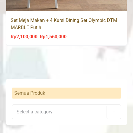
Set Meja Makan + 4 Kursi Dining Set Olympic DTM
MARBLE Putih
Rp
2,100,000
Rp
1,560,000
Original
Current
price
price
was:
is:
Rp2,100,000.
Rp1,560,000.
Semua Produk
