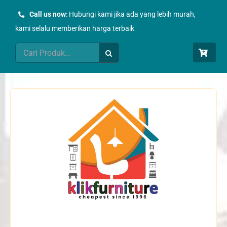
Skip
Call us now
: Hubungi kami jika ada yang lebih murah,
to
kami selalu memberikan harga terbaik
content
Search
for: