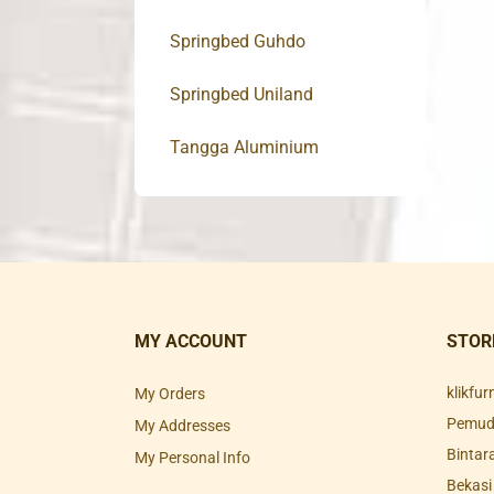
Springbed Guhdo
Springbed Uniland
Tangga Aluminium
MY ACCOUNT
STOR
klikfu
My Orders
Pemuda
My Addresses
Bintar
My Personal Info
Bekasi