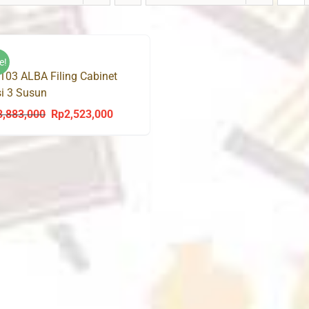
e!
103 ALBA Filing Cabinet
i 3 Susun
3,883,000
Rp
2,523,000
Original
Current
price
price
was:
is:
Rp3,883,000.
Rp2,523,000.