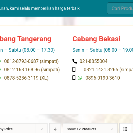
Search
murah, kami selalu memberikan harga terbaik
for:
bang Tangerang
Cabang Bekasi
n – Sabtu (08.00 – 17.30)
Senin – Sabtu (08.00 – 19.0
0812-8793-0687 (simpati)
021-8855004
0812 168 168 96 (simpati)
0821 1431 3266 (simpa
0878-5236-3119 (XL)
0896-0190-3610
 by
Price
Show
12 Products