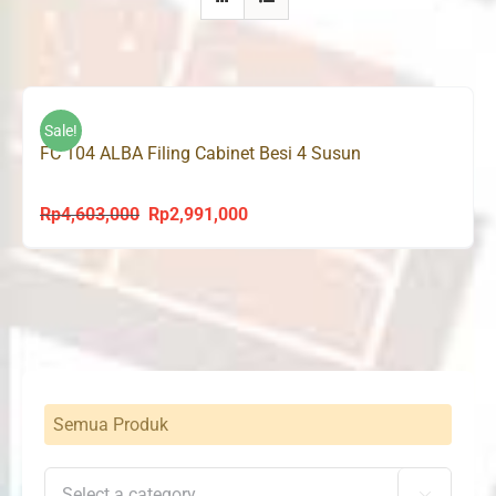
Sale!
FC 104 ALBA Filing Cabinet Besi 4 Susun
Rp
4,603,000
Rp
2,991,000
Original
Current
price
price
was:
is:
Rp4,603,000.
Rp2,991,000.
Semua Produk
