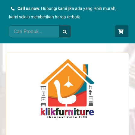
Skip
Call us now
: Hubungi kami jika ada yang lebih murah,
to
kami selalu memberikan harga terbaik
content
Search
for: