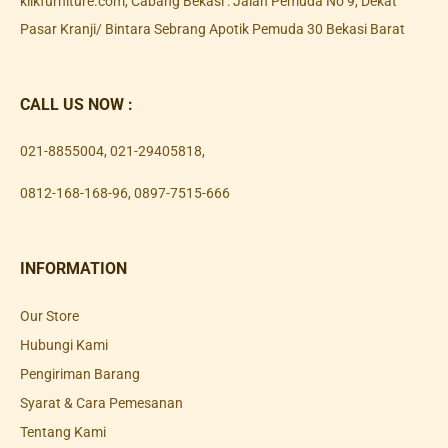
klikfurniture.com, Cabang Bekasi : Jalan Pemuda No 9, Dekat
Pasar Kranji/ Bintara Sebrang Apotik Pemuda 30 Bekasi Barat
CALL US NOW :
021-8855004
,
021-29405818
,
0812-168-168-96
,
0897-7515-666
INFORMATION
Our Store
Hubungi Kami
Pengiriman Barang
Syarat & Cara Pemesanan
Tentang Kami