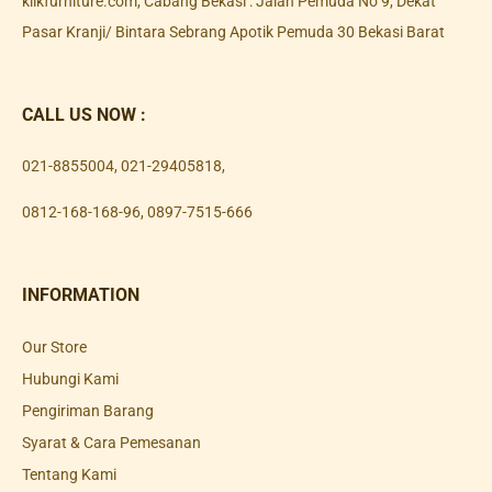
klikfurniture.com, Cabang Bekasi : Jalan Pemuda No 9, Dekat
Pasar Kranji/ Bintara Sebrang Apotik Pemuda 30 Bekasi Barat
CALL US NOW :
021-8855004
,
021-29405818
,
0812-168-168-96
,
0897-7515-666
INFORMATION
Our Store
Hubungi Kami
Pengiriman Barang
Syarat & Cara Pemesanan
Tentang Kami