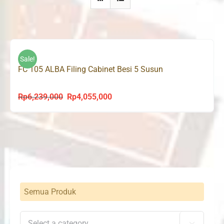
Sale!
FC 105 ALBA Filing Cabinet Besi 5 Susun
Rp
6,239,000
Rp
4,055,000
Original
Current
price
price
was:
is:
Rp6,239,000.
Rp4,055,000.
Semua Produk
