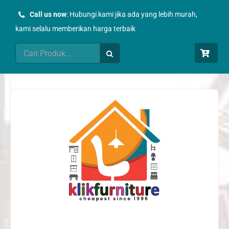
Skip
Call us now
: Hubungi kami jika ada yang lebih murah,
to
kami selalu memberikan harga terbaik
content
Search
for: