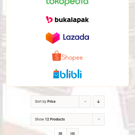
Sort by
Price
Show
12 Products