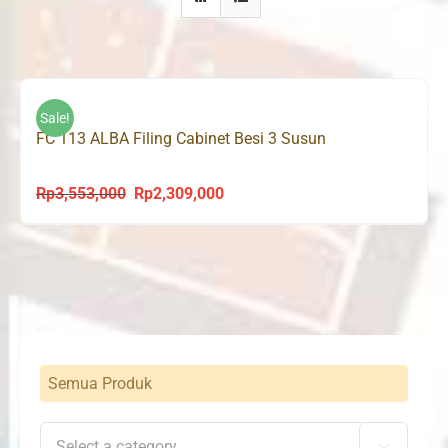
Sale!
FC 113 ALBA Filing Cabinet Besi 3 Susun
Rp
3,553,000
Rp
2,309,000
Original
Current
price
price
was:
is:
Rp3,553,000.
Rp2,309,000.
Semua Produk
