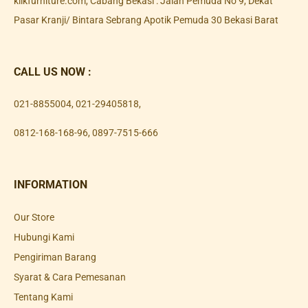
klikfurniture.com, Cabang Bekasi : Jalan Pemuda No 9, Dekat
Pasar Kranji/ Bintara Sebrang Apotik Pemuda 30 Bekasi Barat
CALL US NOW :
021-8855004
,
021-29405818
,
0812-168-168-96
,
0897-7515-666
INFORMATION
Our Store
Hubungi Kami
Pengiriman Barang
Syarat & Cara Pemesanan
Tentang Kami