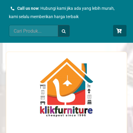
Skip
Call us now
: Hubungi kami jika ada yang lebih murah,
to
kami selalu memberikan harga terbaik
content
Search
for: