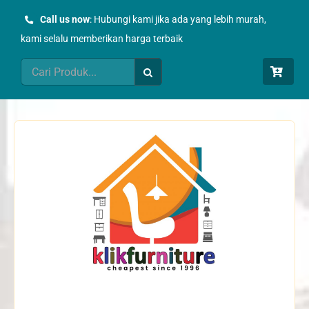
Skip
Call us now
: Hubungi kami jika ada yang lebih murah,
to
kami selalu memberikan harga terbaik
content
Search
for: