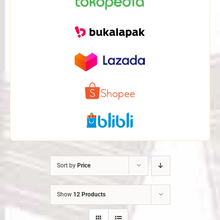
Sort by
Price
Show
12 Products