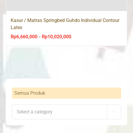
Kasur / Matras Springbed Guhdo Individual Contour
Latex
Rp
6,660,000
Rp
10,020,000
Price
–
range:
Rp6,660,000
through
Rp10,020,000
Semua Produk
