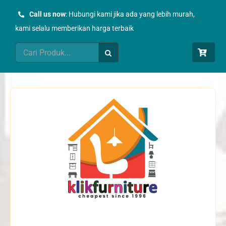
Skip
Call us now
: Hubungi kami jika ada yang lebih murah,
to
kami selalu memberikan harga terbaik
content
Search
for: