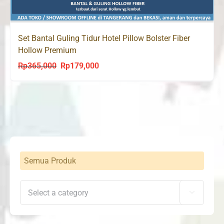
Set Bantal Guling Tidur Hotel Pillow Bolster Fiber
Hollow Premium
Rp
365,000
Rp
179,000
Original
Current
price
price
was:
is:
Rp365,000.
Rp179,000.
Semua Produk
