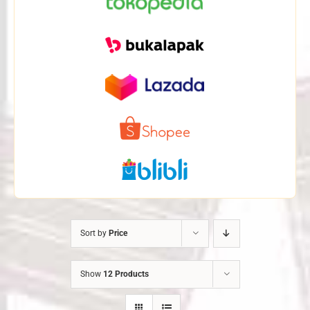
Sort by
Price
Show
12 Products