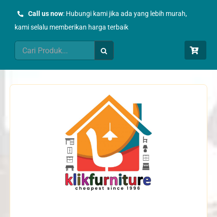
Skip
Call us now
: Hubungi kami jika ada yang lebih murah,
to
kami selalu memberikan harga terbaik
content
Search
for: