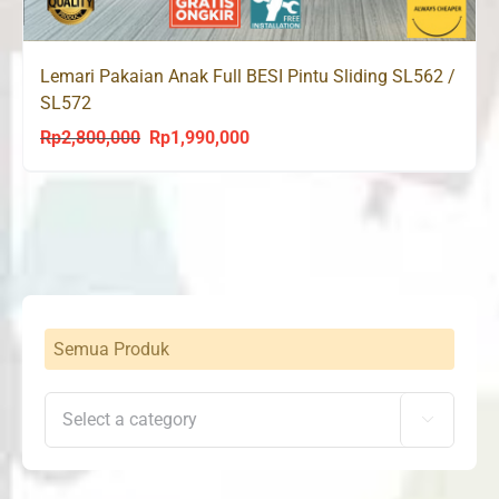
Lemari Pakaian Anak Full BESI Pintu Sliding SL562 /
SL572
Rp
2,800,000
Rp
1,990,000
Original
Current
price
price
was:
is:
Rp2,800,000.
Rp1,990,000.
Semua Produk
