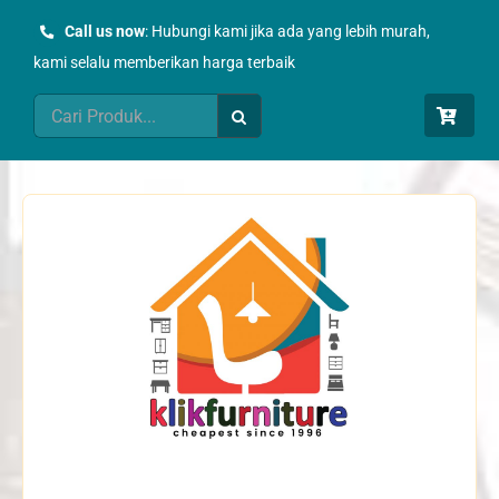
Skip
Call us now
: Hubungi kami jika ada yang lebih murah,
to
kami selalu memberikan harga terbaik
content
Search
for: