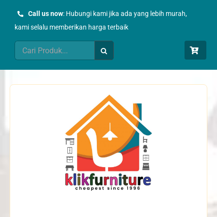
Skip
Call us now
: Hubungi kami jika ada yang lebih murah,
to
kami selalu memberikan harga terbaik
content
Search
for: