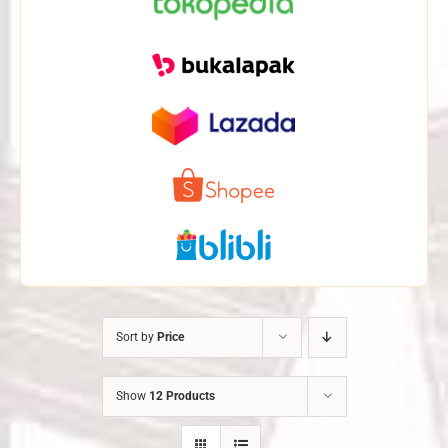
Sort by
Price
Show
12 Products