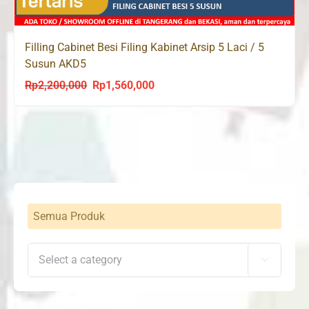
Filling Cabinet Besi Filing Kabinet Arsip 5 Laci / 5
Susun AKD5
Rp
2,200,000
Rp
1,560,000
Original
Current
price
price
was:
is:
Rp2,200,000.
Rp1,560,000.
Semua Produk
