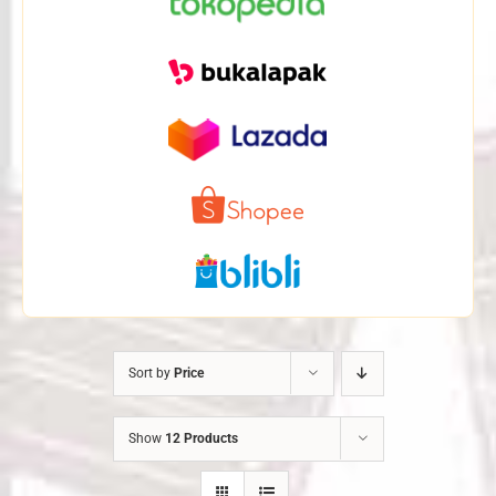
Sort by
Price
Show
12 Products