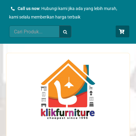
Skip
Call us now
: Hubungi kami jika ada yang lebih murah,
to
kami selalu memberikan harga terbaik
content
Search
for: