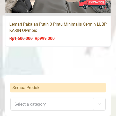
Lemari Pakaian Putih 3 Pintu Minimalis Cermin LLBP
KARIN Olympic
Rp
1,600,000
Rp
999,000
Original
Current
price
price
was:
is:
Rp1,600,000.
Rp999,000.
Semua Produk
