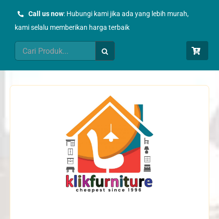
Skip
Call us now
: Hubungi kami jika ada yang lebih murah,
to
kami selalu memberikan harga terbaik
content
Search
for: