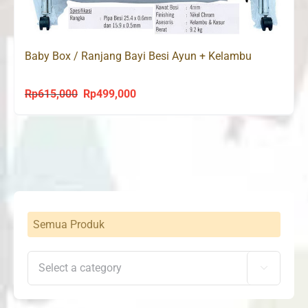
Baby Box / Ranjang Bayi Besi Ayun + Kelambu
Rp
615,000
Rp
499,000
Original
Current
price
price
was:
is:
Rp615,000.
Rp499,000.
Semua Produk
