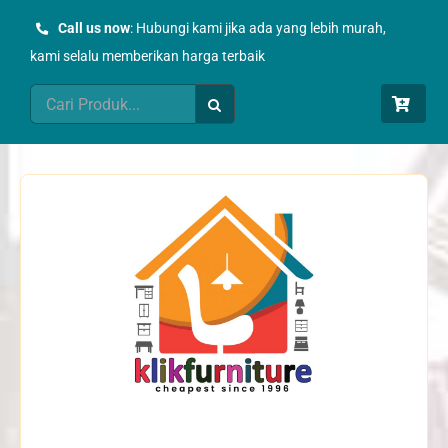
Skip
Call us now
: Hubungi kami jika ada yang lebih murah,
to
kami selalu memberikan harga terbaik
content
Search
for: