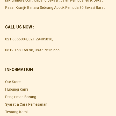
klikfurniture.com, Cabang Bekasi : Jalan Pemuda No 9, Dekat
Pasar Kranji/ Bintara Sebrang Apotik Pemuda 30 Bekasi Barat
CALL US NOW :
021-8855004
,
021-29405818
,
0812-168-168-96
,
0897-7515-666
INFORMATION
Our Store
Hubungi Kami
Pengiriman Barang
Syarat & Cara Pemesanan
Tentang Kami