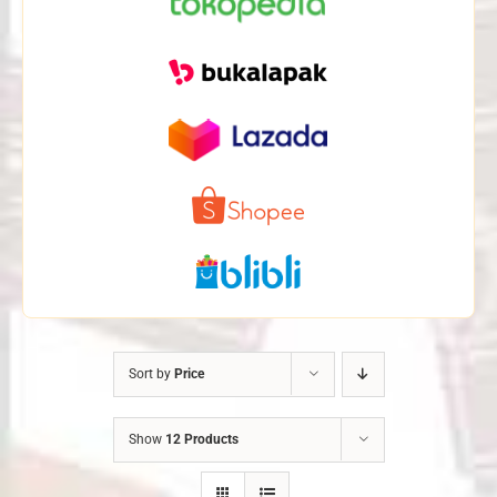
Sort by
Price
Show
12 Products