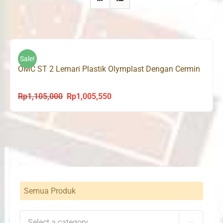
Sale!
OMC ST 2 Lemari Plastik Olymplast Dengan Cermin
Rp
1,105,000
Rp
1,005,550
Original
Current
price
price
was:
is:
Rp1,105,000.
Rp1,005,550.
Semua Produk
