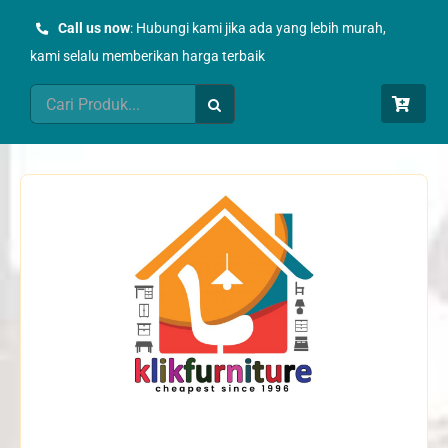
Skip
Call us now
: Hubungi kami jika ada yang lebih murah,
to
kami selalu memberikan harga terbaik
content
Search
for: