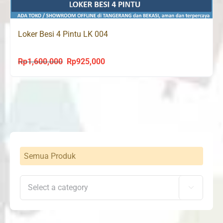
Loker Besi 4 Pintu LK 004
Rp
1,600,000
Rp
925,000
Original
Current
price
price
was:
is:
Rp1,600,000.
Rp925,000.
Semua Produk
