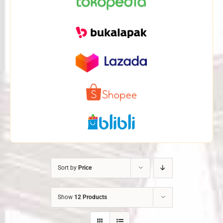
Sort by
Price
Show
12 Products