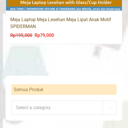
Meja Laptop Meja Lesehan Meja Lipat Anak Motif
SPIDERMAN
Rp
195,000
Rp
79,000
Original
Current
price
price
was:
is:
Rp195,000.
Rp79,000.
Semua Produk
