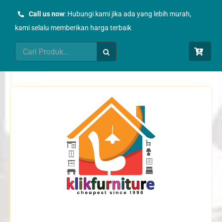
Skip
Call us now
: Hubungi kami jika ada yang lebih murah,
to
kami selalu memberikan harga terbaik
content
Search
for: