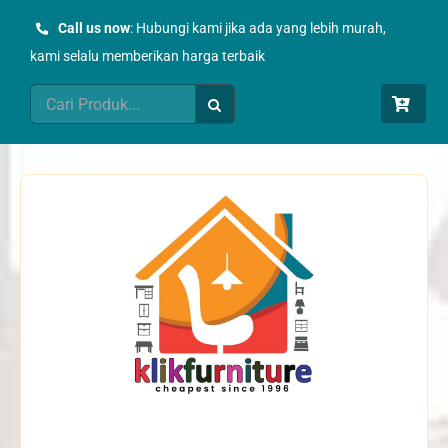
Skip
Call us now
: Hubungi kami jika ada yang lebih murah,
to
kami selalu memberikan harga terbaik
content
Search
for: