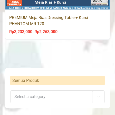
PREMIUM Meja Rias Dressing Table + Kursi
PHANTOM MR 120
Rp
3,233,000
Rp
2,263,000
Original
Current
price
price
was:
is:
Rp3,233,000.
Rp2,263,000.
Semua Produk
