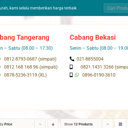
Search
murah, kami selalu memberikan harga terbaik
for:
bang Tangerang
Cabang Bekasi
n – Sabtu (08.00 – 17.30)
Senin – Sabtu (08.00 – 19.0
0812-8793-0687 (simpati)
021-8855004
0812 168 168 96 (simpati)
0821 1431 3266 (simpa
0878-5236-3119 (XL)
0896-0190-3610
 by
Price
Show
12 Products