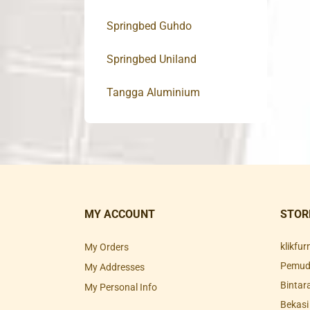
Springbed Guhdo
Springbed Uniland
Tangga Aluminium
MY ACCOUNT
STOR
klikfu
My Orders
Pemuda
My Addresses
Bintar
My Personal Info
Bekasi