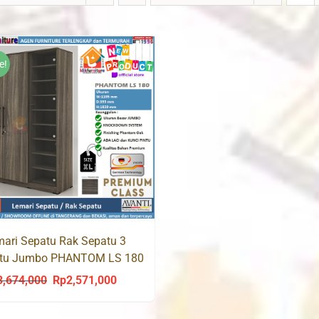
e!
ari Sepatu Rak Sepatu 3
ntu Jumbo PHANTOM LS 180
3,674,000
Rp
2,571,000
Original
Current
price
price