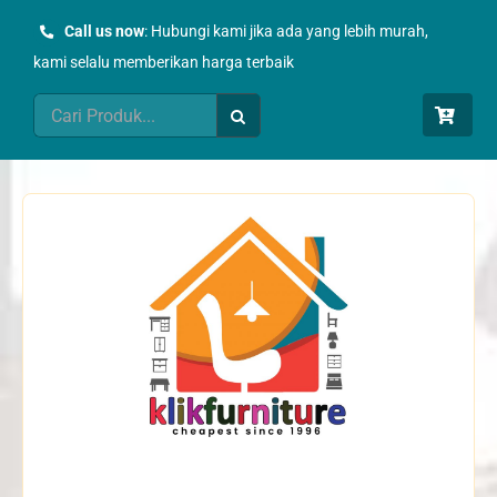
Skip
Call us now
: Hubungi kami jika ada yang lebih murah,
to
kami selalu memberikan harga terbaik
content
Search
for: