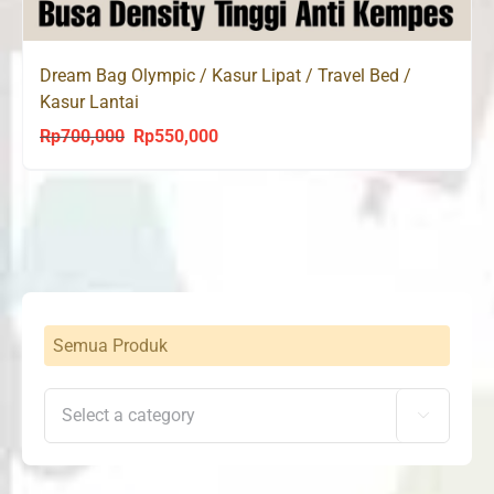
Dream Bag Olympic / Kasur Lipat / Travel Bed /
Kasur Lantai
Rp
700,000
Rp
550,000
Original
Current
price
price
was:
is:
Rp700,000.
Rp550,000.
Semua Produk
