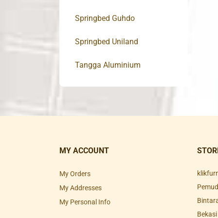
Springbed Guhdo
Springbed Uniland
Tangga Aluminium
MY ACCOUNT
STOR
klikfu
My Orders
Pemuda
My Addresses
Bintar
My Personal Info
Bekasi