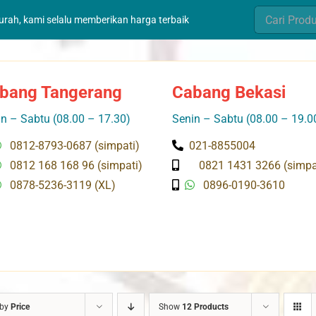
Search
murah, kami selalu memberikan harga terbaik
for:
bang Tangerang
Cabang Bekasi
n – Sabtu (08.00 – 17.30)
Senin – Sabtu (08.00 – 19.0
0812-8793-0687 (simpati)
021-8855004
0812 168 168 96 (simpati)
0821 1431 3266 (simpa
0878-5236-3119 (XL)
0896-0190-3610
 by
Price
Show
12 Products