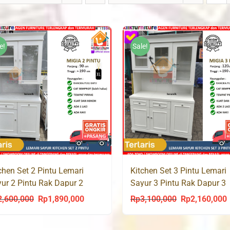
e!
Sale!
chen Set 2 Pintu Lemari
Kitchen Set 3 Pintu Lemari
ur 2 Pintu Rak Dapur 2
Sayur 3 Pintu Rak Dapur 3
tu Kayu MIGIA 2P
Pintu Kayu MIGIA 3P
2,600,000
Rp
1,890,000
Rp
3,100,000
Rp
2,160,000
Original
Current
Original
C
price
price
price
p
was:
is:
was:
i