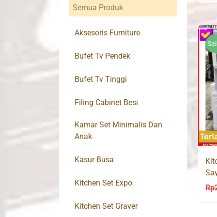
Semua Produk
Aksesoris Furniture
Sal
Bufet Tv Pendek
Bufet Tv Tinggi
Filing Cabinet Besi
Kamar Set Minimalis Dan
Anak
Kasur Busa
Kit
Say
Kitchen Set Expo
Pin
Rp
Kitchen Set Graver